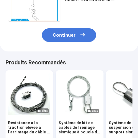
surface galvanisée 24 - 30
kg charge de travail
Continuer
Produits Recommandés
Résistance à la
Système de kit de
Système de
traction élevée à
câbles de freinage
suspension de
l'arrimage du câble à
sismique à boucle de
support sismi
câble à serrage à
câble à traction
retrofit en aci