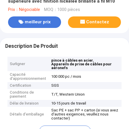
supérieure avec finition nickelée brillante à fil M10
Prix：Négociable
MOQ：1000 pièces
meilleur prix
Contactez
Description De Produit
,
pince à câbles en acier
Surligner
Appareils de prise de câbles pour
aéronefs
Capacité
100 000 pc / mois
d'approvisionnement
Certification
SGS
Conditions de
T/T, Western Union
paiement
Délai de livraison
10-15 jours de travail
Sac PE + sac PP + carton (si vous avez
Détails d'emballage
d'autres exigences, veuillez nous
contacter)