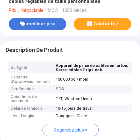
câbles réglables de taille personnalisée
Prix：Négociable
MOQ：1000 pièces
meilleur prix
Contactez
Description De Produit
,
Appareil de prise de câbles en laiton
Surligner
Serre-câbles Grip Lock
Capacité
100 000 pc / mois
d'approvisionnement
Certification
SGS
Conditions de
T/T, Western Union
paiement
Délai de livraison
10-15 jours de travail
Lieu d'origine
Dongguan, Chine
Regardez plus