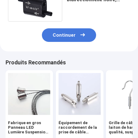
Serre-câbles réglables de
taille personnalisée
Continuer
Produits Recommandés
Fabrique en gros
Équipement de
Grille de câble
Panneau LED
raccordement de la
laiton de haut
Lumière Suspension
prise de câble
qualité, suspe
Kit d'éclairage fil
métallique
réglable, croc