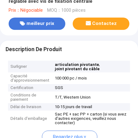
réglable avec vis de fixation centrale
Prix：Négociable
MOQ：1000 pièces
meilleur prix
Contactez
Description De Produit
,
articulation pivotante
Surligner
joint pivotant du câble
Capacité
100 000 pc / mois
d'approvisionnement
Certification
SGS
Conditions de
T/T, Western Union
paiement
Délai de livraison
10-15 jours de travail
Sac PE + sac PP + carton (si vous avez
Détails d'emballage
d'autres exigences, veuillez nous
contacter)
Regardez plus