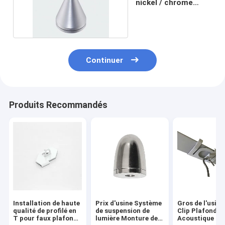
nickel / chrome
facile à utiliser
Continuer
Produits Recommandés
Installation de haute
Prix d'usine Système
Gros de l'usine
qualité de profilé en
de suspension de
Clip Plafond
T pour faux plafond,
lumière Monture de
Acoustique P