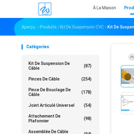
À La Maison
Prod
Aperçu
Produits
Kit De Suspension CVC
Kit De Suspen
Catégories
Kit De Suspension De
(87)
Câble
Pinces De Câble
(254)
Pince De Bouclage De
(178)
Câble
Joint Articulé Universel
(54)
Attachement De
(98)
Plafonnier
Assemblée De Câble