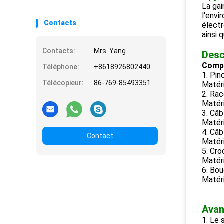
La gai
l'envi
Contacts
électr
ainsi 
Contacts:
Mrs. Yang
Desc
Compr
Téléphone:
+8618926802440
1. Pi
Télécopieur:
86-769-85493351
Matéri
2. Rac
Matéri
3. Câb
Matéri
4. Câb
Contact
Matéri
5. Cro
Matéri
6. Bou
Matéri
Avan
1. Le 