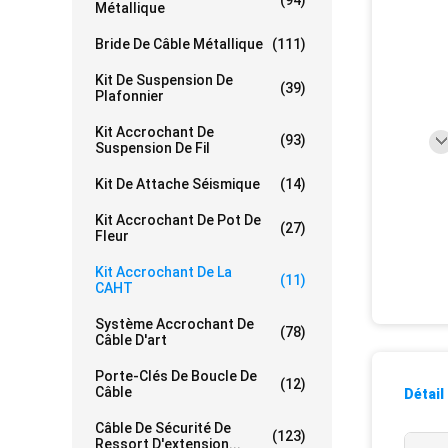
(94)
Métallique
Bride De Câble Métallique
(111)
Kit De Suspension De
(39)
Plafonnier
Kit Accrochant De
(93)
Suspension De Fil
Kit De Attache Séismique
(14)
Kit Accrochant De Pot De
(27)
Fleur
Kit Accrochant De La
(11)
CAHT
Système Accrochant De
(78)
Câble D'art
Porte-Clés De Boucle De
(12)
Câble
Détail
Câble De Sécurité De
(123)
Ressort D'extension...