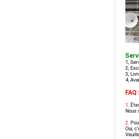
Servi
1, Ser
2, Exc
3, Liv
4, Ava
FAQ 
1.
Ête
Nous 
2.
Pouv
Oui, c'
Veuill