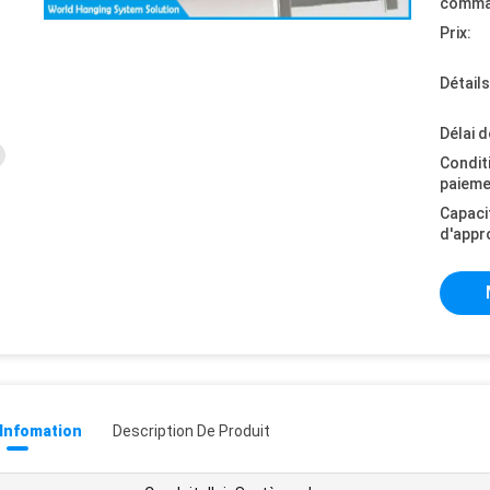
comma
Prix:
Détail
Délai d
Condit
paieme
Capaci
d'appr
 Infomation
Description De Produit