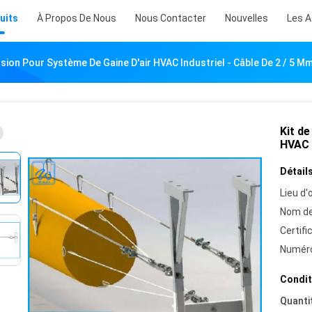
uits
À Propos De Nous
Nous Contacter
Nouvelles
Les A
sion Pour Système De Gaine D'air HVAC Industriel - Câble De 2 / 5 M
Kit de
HVAC i
Détails
Lieu d'o
Nom de
Certifi
Numéro
Condit
Quanti