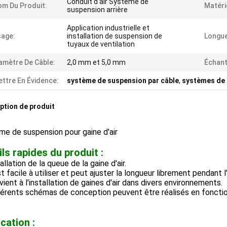
Conduit d'air Système de
m Du Produit:
Matéri
suspension arrière
Application industrielle et
age:
installation de suspension de
Longue
tuyaux de ventilation
amètre De Câble:
2,0 mm et 5,0 mm
Échant
ttre En Évidence:
système de suspension par câble
,
systèmes de 
ption de produit
e de suspension pour gaine d'air
ils rapides du produit :
tallation de la queue de la gaine d'air.
est facile à utiliser et peut ajuster la longueur librement pendant l'
vient à l'installation de gaines d'air dans divers environnements.
férents schémas de conception peuvent être réalisés en fonction
cation :