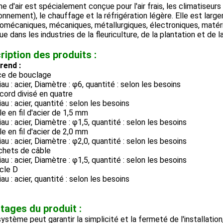
ne d'air est spécialement conçue pour l'air frais, les climatiseu
ronnement), le chauffage et la réfrigération légère. Elle est larg
omécaniques, mécaniques, métallurgiques, électroniques, matériel
que dans les industries de la fleuriculture, de la plantation et de
ription des produits :
end :
nce de bouclage
au : acier, Diamètre : φ6, quantité : selon les besoins
cord divisé en quatre
au : acier, quantité : selon les besoins
le en fil d'acier de 1,5 mm
au : acier, Diamètre : φ1,5, quantité : selon les besoins
le en fil d'acier de 2,0 mm
au : acier, Diamètre : φ2,0, quantité : selon les besoins
chets de câble
au : acier, Diamètre : φ1,5, quantité : selon les besoins
cle D
au : acier, quantité : selon les besoins
tages du produit :
système peut garantir la simplicité et la fermeté de l'installation,