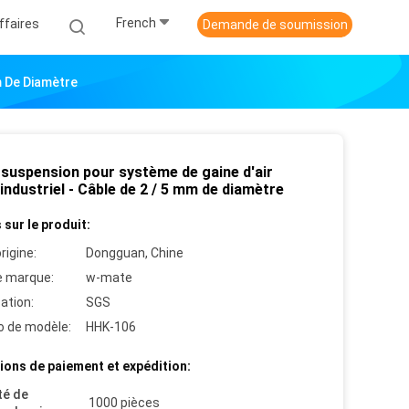
French
ffaires
Demande de soumission
m De Diamètre
 suspension pour système de gaine d'air
ndustriel - Câble de 2 / 5 mm de diamètre
 sur le produit:
rigine:
Dongguan, Chine
 marque:
w-mate
cation:
SGS
 de modèle:
HHK-106
ions de paiement et expédition:
té de
1000 pièces