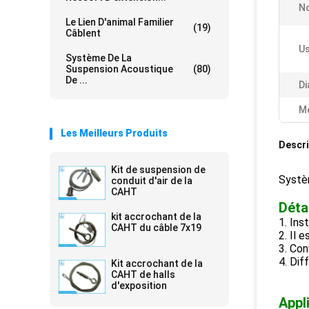
No
Le Lien D'animal Familier
(19)
Câblent
Us
Système De La
Suspension Acoustique
(80)
De ...
Di
Me
Les Meilleurs Produits
Descri
Kit de suspension de
Systèm
conduit d'air de la
CAHT
Déta
kit accrochant de la
1. Ins
CAHT du câble 7x19
2. Il 
3. Con
4. Dif
Kit accrochant de la
CAHT de halls
d'exposition
Appli