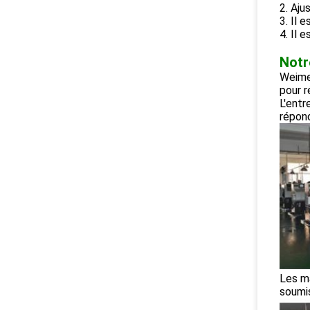
2. Aju
3. Il 
4. Il e
Notr
Weimei
pour r
L'entr
répond
Les m
soumis