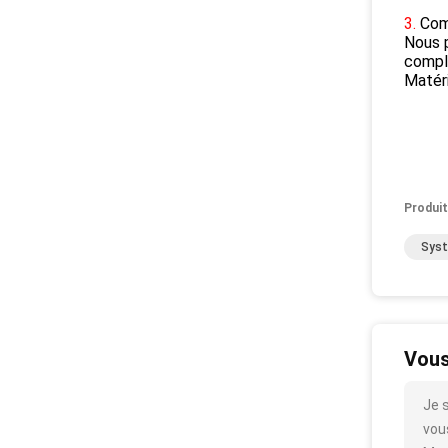
3.
Com
Nous p
compl
Matéri
Produit
Syst
Vous
Je 
vous