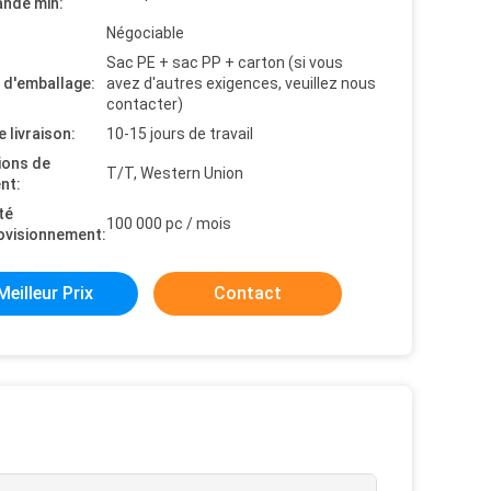
nde min:
Négociable
Sac PE + sac PP + carton (si vous
s d'emballage:
avez d'autres exigences, veuillez nous
contacter)
e livraison:
10-15 jours de travail
ions de
T/T, Western Union
nt:
té
100 000 pc / mois
ovisionnement:
Meilleur Prix
Contact