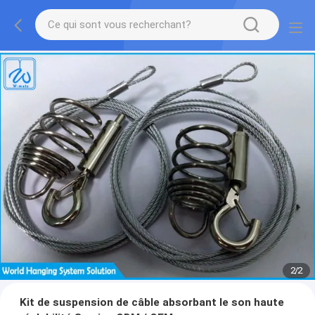
2
/
2
Kit de suspension de câble absorbant le son haute