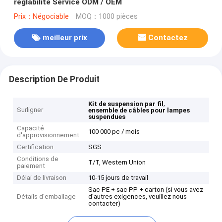
réglabilité Service ODM / OEM
Prix：Négociable
MOQ：1000 pièces
meilleur prix
Contactez
Description De Produit
,
Kit de suspension par fil
Surligner
ensemble de câbles pour lampes
suspendues
Capacité
100 000 pc / mois
d'approvisionnement
Certification
SGS
Conditions de
T/T, Western Union
paiement
Délai de livraison
10-15 jours de travail
Sac PE + sac PP + carton (si vous avez
Détails d'emballage
d'autres exigences, veuillez nous
contacter)