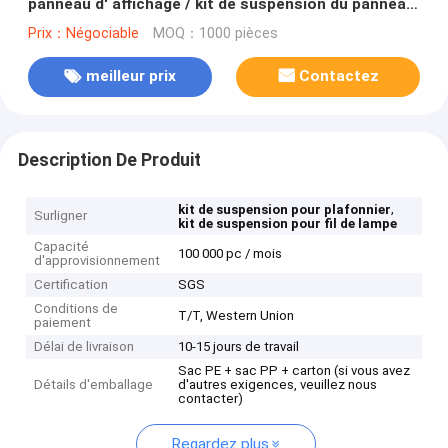
panneau d' affichage / kit de suspension du panneau
LED
Prix：Négociable
MOQ：1000 pièces
meilleur prix
Contactez
Description De Produit
,
kit de suspension pour plafonnier
Surligner
kit de suspension pour fil de lampe
Capacité
100 000 pc / mois
d'approvisionnement
Certification
SGS
Conditions de
T/T, Western Union
paiement
Délai de livraison
10-15 jours de travail
Sac PE + sac PP + carton (si vous avez
Détails d'emballage
d'autres exigences, veuillez nous
contacter)
Regardez plus