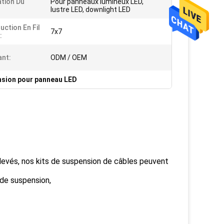
ation Du
Pour panneaux lumineux LED,
lustre LED, downlight LED
uction En Fil
7x7
:
ant:
ODM / OEM
nsion pour panneau LED
 élevés, nos kits de suspension de câbles peuvent
 de suspension,