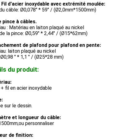
4 Fil d'acier inoxydable avec extrémité moulée:
e du câble: Ø0,078" * 59" / (Ø2,0mm*1500mm)
e pince à câbles.
au : Matériau en laiton plaqué au nickel
 de la pince: Ø0,59" * 2,44" / (Ø15*62mm)
achement de plafond pour plafond en pente:
au: laiton plaqué au nickel
: Ø0,98 " * 1,1 " / (Ø25*28 mm)
ils du produit:
riau:
+ fil en acier inoxydable
e:
 sur le dessin.
ètre et longueur du câble:
1500mm;ou personnaliser
ur de finition: