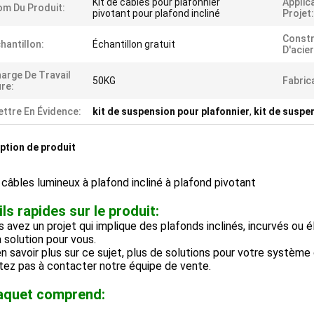
Kit de câbles pour plafonnier
Applic
m Du Produit:
pivotant pour plafond incliné
Projet:
Constr
hantillon:
Échantillon gratuit
D'acier
arge De Travail
50KG
Fabric
re:
ttre En Évidence:
kit de suspension pour plafonnier
,
kit de suspe
ption de produit
 câbles lumineux à plafond incliné à plafond pivotant
ls rapides sur le produit:
s avez un projet qui implique des plafonds inclinés, incurvés ou
a solution pour vous.
n savoir plus sur ce sujet, plus de solutions pour votre système
tez pas à contacter notre équipe de vente.
aquet comprend: