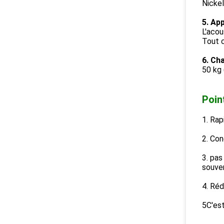
Nickel
5. App
L'acou
Tout c
6. Cha
50 kg 
Poin
1. Rap
2. Con
3. pas
souven
4. Réd
5C'est