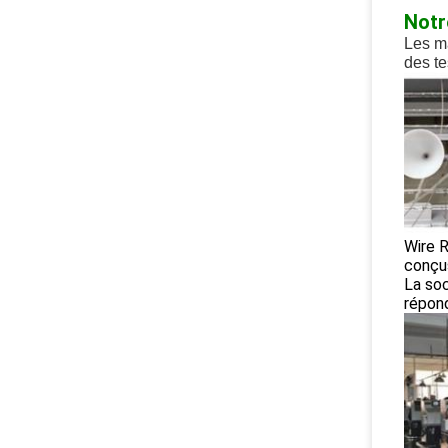
Notr
Les ma
des te
Wire R
conçus
La so
répond