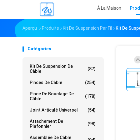
À La Maison
Prod
Aperçu
Produits
Kit De Suspension Par Fil
Kit De Susp
Catégories
Kit De Suspension De
(87)
Câble
Pinces De Câble
(254)
Pince De Bouclage De
(178)
Câble
Joint Articulé Universel
(54)
Attachement De
(98)
Plafonnier
Assemblée De Câble