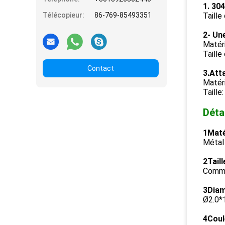
1. 30
Télécopieur:
86-769-85493351
Taill
2- Un
Matéri
Taille
Contact
3.Att
Matéri
Taille
Déta
1Maté
Métal 
2Taill
Comme
3Diam
Ø2.0*
4Coule