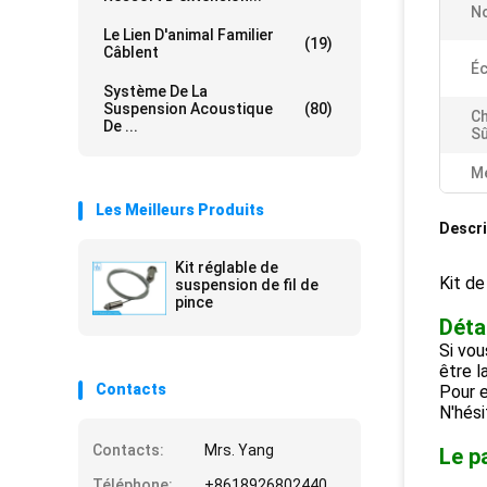
No
Le Lien D'animal Familier
(19)
Câblent
Éc
Système De La
Suspension Acoustique
(80)
Ch
De ...
Sû
Me
Les Meilleurs Produits
Descri
Kit réglable de
Kit de
suspension de fil de
pince
Détai
Si vou
être l
Contacts
Pour e
N'hési
Contacts:
Mrs. Yang
Le p
Téléphone:
+8618926802440