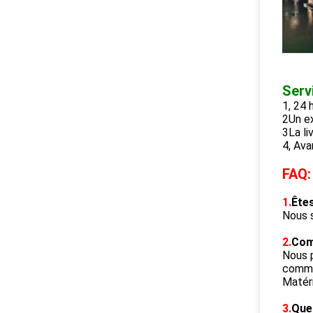
Servi
1, 24 
2Un ex
3La li
4, Ava
FAQ:
1.
Ête
Nous 
2.
Com
Nous p
comme
Matéri
3.
Quel