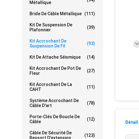
(94)
Métallique
Bride De Câble Métallique
(111)
Kit De Suspension De
(39)
Plafonnier
Kit Accrochant De
(93)
Suspension De Fil
Kit De Attache Séismique
(14)
Kit Accrochant De Pot De
(27)
Fleur
Kit Accrochant De La
(11)
CAHT
Système Accrochant De
(78)
Câble D'art
Porte-Clés De Boucle De
(12)
Câble
Détail
Câble De Sécurité De
(123)
Ressort D'extension...