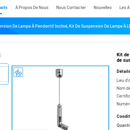
uits
À Propos De Nous
Nous Contacter
Nouvelles
Les A
ension De Lampe À Pendentif Incliné, Kit De Suspension De Lampe À L
Kit de
de su
Détails
Lieu d'o
Nom de
Certifi
Numéro
Condit
Quanti