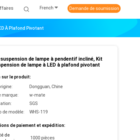
French
ffaires
Demande de soumission
ED À Plafond Pivotant
 suspension de lampe à pendentif incliné, Kit
spension de lampe à LED à plafond pivotant
 sur le produit:
rigine:
Dongguan, Chine
 marque:
w-mate
cation:
SGS
 de modèle:
WHS-119
ions de paiement et expédition:
té de
1000 pièces