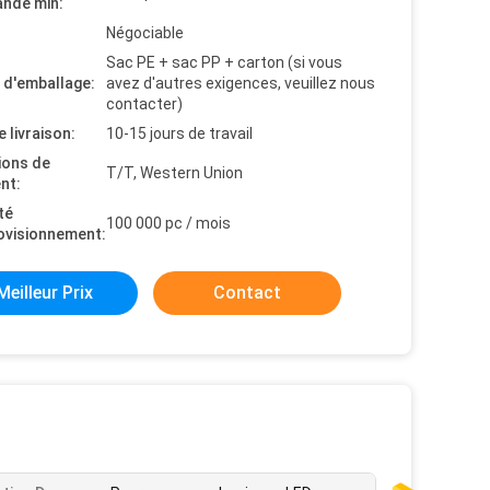
nde min:
Négociable
Sac PE + sac PP + carton (si vous
s d'emballage:
avez d'autres exigences, veuillez nous
contacter)
e livraison:
10-15 jours de travail
ions de
T/T, Western Union
nt:
té
100 000 pc / mois
ovisionnement:
Meilleur Prix
Contact