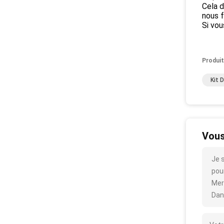
Cela d
nous f
Si vou
Produit
Kit 
Vous
Je 
pour
Mer
Dan