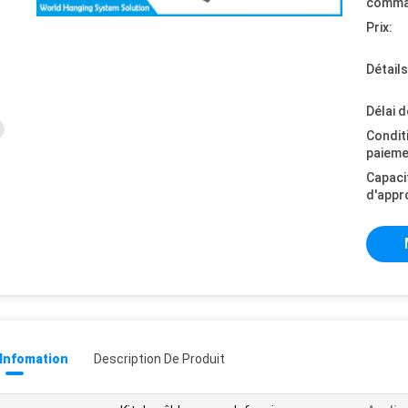
comma
Prix:
Détail
Délai d
Condit
paieme
Capaci
d'appr
 Infomation
Description De Produit