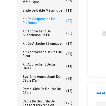
(94)
Métallique
Bride De Câble Métallique
(111)
Kit De Suspension De
(39)
Plafonnier
Kit Accrochant De
(93)
Suspension De Fil
Kit De Attache Séismique
(14)
Kit Accrochant De Pot De
(27)
Fleur
Kit Accrochant De La
(11)
CAHT
Système Accrochant De
(78)
Câble D'art
Porte-Clés De Boucle De
(12)
Câble
Détail
Câble De Sécurité De
(123)
Ressort D'extension...