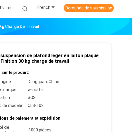
French
ffaires
Demande de soumission
 Kg Charge De Travail
 suspension de plafond léger en laiton plaqué
 Finition 30 kg charge de travail
 sur le produit:
rigine:
Dongguan, Chine
 marque:
w-mate
cation:
SGS
 de modèle:
CLS-102
ions de paiement et expédition:
té de
1000 pièces