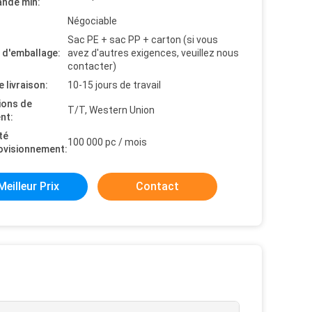
nde min:
Négociable
Sac PE + sac PP + carton (si vous
s d'emballage:
avez d'autres exigences, veuillez nous
contacter)
e livraison:
10-15 jours de travail
ions de
T/T, Western Union
nt:
té
100 000 pc / mois
ovisionnement:
Meilleur Prix
Contact