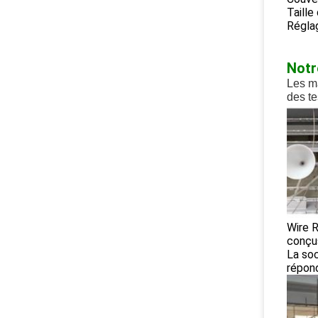
Taille
Réglag
Notr
Les ma
des te
Wire R
conçus
La so
répond