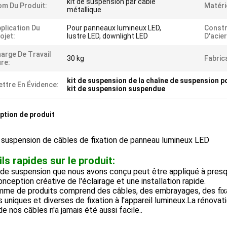
kit de suspension par câble
m Du Produit:
Matéri
métallique
plication Du
Pour panneaux lumineux LED,
Constr
ojet:
lustre LED, downlight LED
D'acier
arge De Travail
30 kg
Fabric
re:
kit de suspension de la chaîne de suspension p
ttre En Évidence:
kit de suspension suspendue
ption de produit
 suspension de câbles de fixation de panneau lumineux LED
ls rapides sur le produit:
 de suspension que nous avons conçu peut être appliqué à presqu
nception créative de l'éclairage et une installation rapide.
mme de produits comprend des câbles, des embrayages, des fixa
 uniques et diverses de fixation à l'appareil lumineux.La rénova
 de nos câbles n'a jamais été aussi facile..