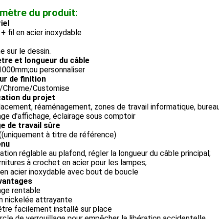
mètre du produit:
iel
+ fil en acier inoxydable
 sur le dessin.
tre et longueur du câble
1000mm;ou personnaliser
r de finition
l/Chrome/Customise
cation du projet
acement, réaménagement, zones de travail informatique, bureau
age d'affichage, éclairage sous comptoir
e de travail sûre
(uniquement à titre de référence)
enu
xation réglable au plafond, régler la longueur du câble principal;
rnitures à crochet en acier pour les lampes;
l en acier inoxydable avec bout de boucle
vantages
ge rentable
on nickelée attrayante
tre facilement installé sur place
cle de verrouillage pour empêcher la libération accidentelle