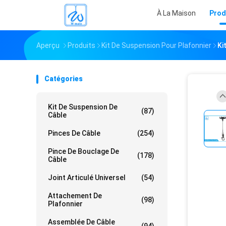
À La Maison
Prod
Aperçu
Produits
Kit De Suspension Pour Plafonnier
Ki
Catégories
Kit De Suspension De
(87)
Câble
Pinces De Câble
(254)
Pince De Bouclage De
(178)
Câble
Joint Articulé Universel
(54)
Attachement De
(98)
Plafonnier
Assemblée De Câble