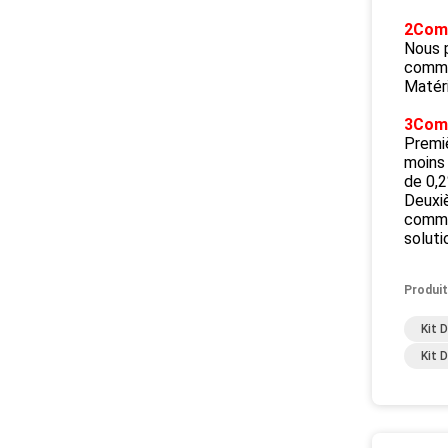
2Com
Nous p
comme
Matéri
3Comm
Premiè
moins
de 0,2
Deuxiè
comman
soluti
Produit
Kit 
Kit 