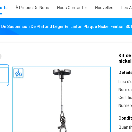
uits
À Propos De Nous
Nous Contacter
Nouvelles
Les A
t De Suspension De Plafond Léger En Laiton Plaqué Nickel Finition 30
Kit de
nickel
Détails
Lieu d'o
Nom de
Certifi
Numéro
Condit
Quanti