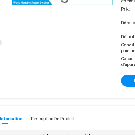
comma
Prix:
Détail
Délai d
Condit
paieme
Capaci
d'appr
 Infomation
Description De Produit