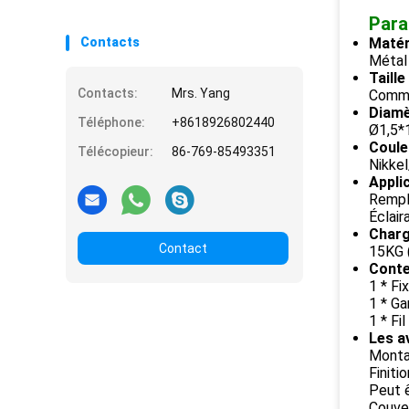
Para
Contacts
Matér
Métal 
Taille
Contacts:
Mrs. Yang
Comme
Diamè
Téléphone:
+8618926802440
Ø1,5*
Couleu
Télécopieur:
86-769-85493351
Nikke
Appli
Rempl
Éclair
Charg
Contact
15KG (
Cont
1 * Fi
1 * Ga
1 * Fi
Les a
Monta
Finiti
Peut ê
Couver