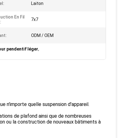
el:
Laiton
uction En Fil
7x7
:
ant:
ODM / OEM
our pendentif léger
,
e n'importe quelle suspension d'appareil.
tions de plafond ainsi que de nombreuses
tion ou la construction de nouveaux bâtiments à