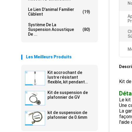
No
Le Lien D'animal Familier
(19)
Câblent
Ap
Pr
Système De La
Suspension Acoustique
(80)
Ch
De ...
Sû
Me
Les Meilleurs Produits
Descri
Kit accrochant de
lustre résistant
Kit de
flexible, kit pendant
durable de corde
Détai
Kit de suspension de
plafonnier de GV
Le kit
Une co
La ga
kit de suspension de
façons
plafonnier de 0.6mm
l'aide