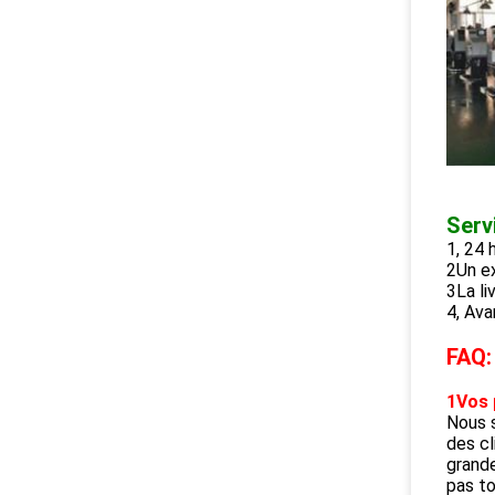
Servi
1, 24 
2Un ex
3La li
4, Ava
FAQ:
1Vos 
Nous s
des cl
grande
pas t