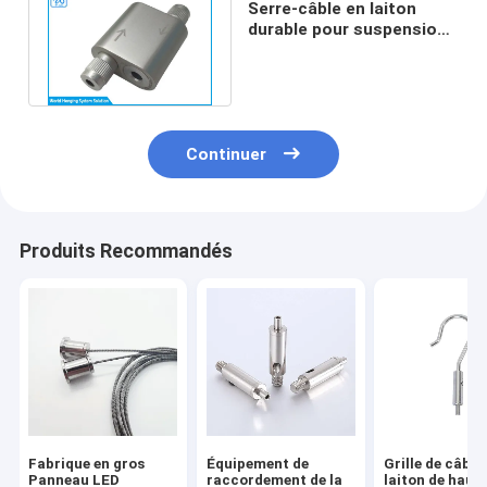
Serre-câble en laiton
durable pour suspension
de luminaire, dimensions
1,5 mm
Continuer
Produits Recommandés
Fabrique en gros
Équipement de
Grille de câble
Panneau LED
raccordement de la
laiton de haut