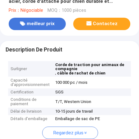
acier, corde d'attache pour chien durable et
résistante aux morsures
Prix：Négociable
MOQ：1000 pièces
meilleur prix
Contactez
Description De Produit
Corde de traction pour animaux de
Surligner
compagnie
,
câble de rachat de chien
Capacité
100 000 pc / mois
d'approvisionnement
Certification
SGS
Conditions de
T/T, Western Union
paiement
Délai de livraison
10-15 jours de travail
Détails d'emballage
Emballage de sac de PE
Regardez plus