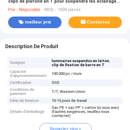
clips de plafond en T pour suspendre les éclairages
LED
Prix：Négociable
MOQ：1000 pièces
meilleur prix
Contactez
Description De Produit
,
luminaires suspendus en laiton
Surligner
clip de fixation de barre en T
Capacité
100 000 pc / mois
d'approvisionnement
Certification
SGS
Conditions de
T/T, Western Union
paiement
Délai de livraison
10-15 jours de travail
Sac PE + sac PP + carton (si vous avez
Détails d'emballage
d'autres exigences, veuillez nous
contacter)
Regardez plus