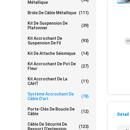
(94)
Métallique
Bride De Câble Métallique
(111)
Kit De Suspension De
(39)
Plafonnier
Kit Accrochant De
(93)
Suspension De Fil
Kit De Attache Séismique
(14)
Kit Accrochant De Pot De
(27)
Fleur
Kit Accrochant De La
(11)
CAHT
Système Accrochant De
(78)
Câble D'art
Porte-Clés De Boucle De
(12)
Câble
Détail
Câble De Sécurité De
(123)
Ressort D'extension...