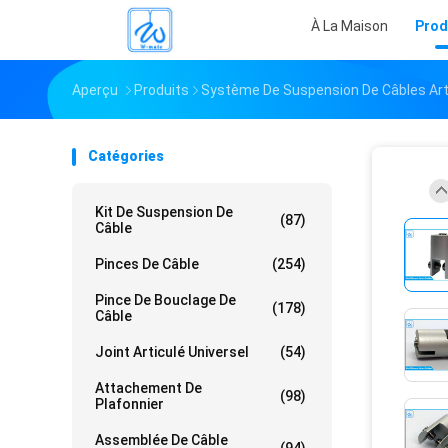
À La Maison
Prod
Aperçu
Produits
Système De Suspension De Câbles Art
Catégories
Kit De Suspension De
(87)
Câble
Pinces De Câble
(254)
Pince De Bouclage De
(178)
Câble
Joint Articulé Universel
(54)
Attachement De
(98)
Plafonnier
Assemblée De Câble