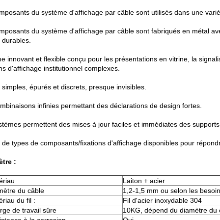
mposants du système d'affichage par câble sont utilisés dans une variét
mposants du système d'affichage par câble sont fabriqués en métal avec
té durables.
 innovant et flexible conçu pour les présentations en vitrine, la signal
ns d'affichage institutionnel complexes.
simples, épurés et discrets, presque invisibles.
mbinaisons infinies permettant des déclarations de design fortes.
stèmes permettent des mises à jour faciles et immédiates des supports
é de types de composants/fixations d'affichage disponibles pour répond
tre :
ériau
Laiton + acier
mètre du câble
1,2-1,5 mm ou selon les besoi
riau du fil :
Fil d'acier inoxydable 304
rge de travail sûre
10KG, dépend du diamètre du 