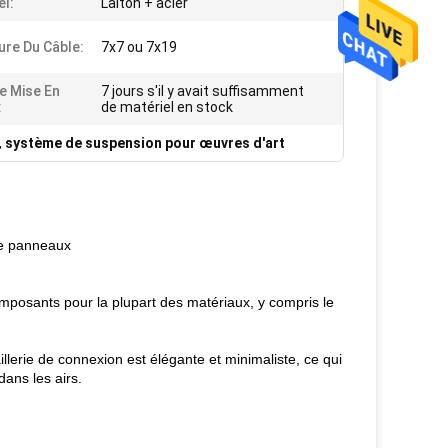
el:
Laiton + acier
ure Du Câble:
7x7 ou 7x19
De Mise En
7 jours s'il y avait suffisamment
:
de matériel en stock
,
système de suspension pour œuvres d'art
de panneaux
omposants pour la plupart des matériaux, y compris le
illerie de connexion est élégante et minimaliste, ce qui
ans les airs.