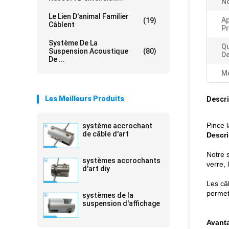
No
Le Lien D'animal Familier
Ap
(19)
Câblent
Pr
Système De La
Qu
Suspension Acoustique
(80)
D
De ...
Me
Les Meilleurs Produits
Descri
Pince 
système accrochant
de câble d'art
Descri
Notre 
systèmes accrochants
verre, 
d'art diy
Les câb
permet
systèmes de la
suspension d'affichage
Avanta