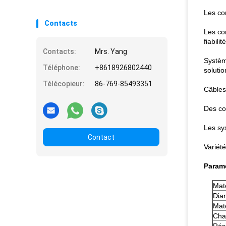
Les co
Contacts
Les co
fiabili
Contacts:
Mrs. Yang
Système
Téléphone:
+8618926802440
solutio
Télécopieur:
86-769-85493351
Câbles 
Des co
Les sy
Contact
Variét
Paramè
Mat
Dia
Maté
Cha