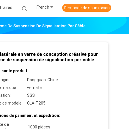
French
ffaires
Demande de soumission
ème De Suspension De Signalisation Par Câble
latérale en verre de conception créative pour
me de suspension de signalisation par câble
 sur le produit:
rigine:
Dongguan, Chine
 marque:
w-mate
cation:
SGS
 de modèle:
CLA-T205
ions de paiement et expédition:
té de
1000 pièces