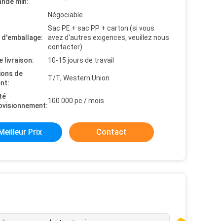
nde min:
Négociable
Sac PE + sac PP + carton (si vous
s d'emballage:
avez d'autres exigences, veuillez nous
contacter)
e livraison:
10-15 jours de travail
ions de
T/T, Western Union
nt:
té
100 000 pc / mois
ovisionnement:
Meilleur Prix
Contact