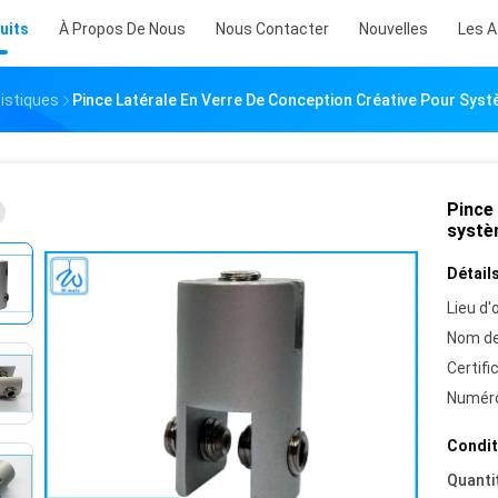
uits
À Propos De Nous
Nous Contacter
Nouvelles
Les A
istiques
Pince Latérale En Verre De Conception Créative Pour Syst
Pince 
systè
Détails
Lieu d'o
Nom de
Certifi
Numéro
Condit
Quanti