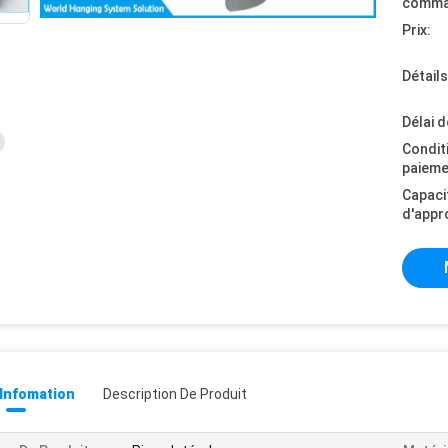
comma
Prix:
Détail
Délai d
Condit
paieme
Capaci
d'appr
 Infomation
Description De Produit