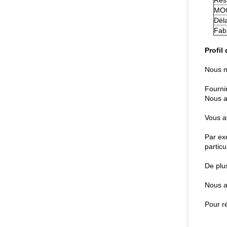
Rési
MO
Déla
Fab
Profil 
Nous n
Fournir
Nous a
Vous a
Par ex
particu
De plu
Nous a
Pour ré