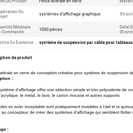
m Du Produit:
Pince latérale en verre
Matéri
plication Du
systèmes d'affichage graphique
Struct
ojet:
antité Minimale
Délai 
1000 pièces
e Commande:
Œuvre
ttre En Évidence:
système de suspension par câble pour tableaux
ption de produit
latérale en verre de conception créative pour système de suspension 
ption :
système d'affichage offre une sélection simple et très polyvalente de c
l'acrylique, le métal, le bois, le carton mousse et autres supports.
les en acier inoxydable sont pratiquement invisibles à l'œil et la quinca
 au concepteur de créer des systèmes d'affichage qui semblent flotter d
ge :