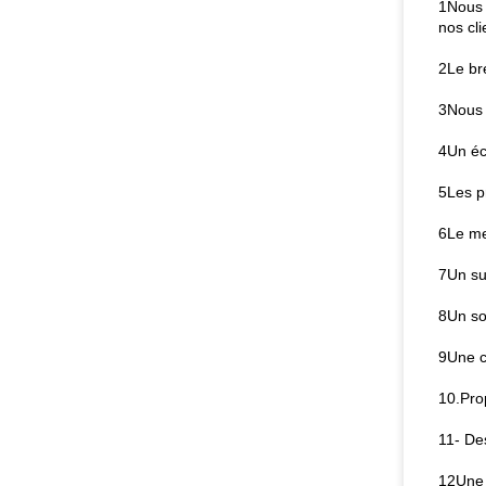
1Nous s
nos cli
2Le br
3Nous 
4Un éch
5Les p
6Le me
7Un su
8Un so
9Une c
10.Pro
11- De
12Une p