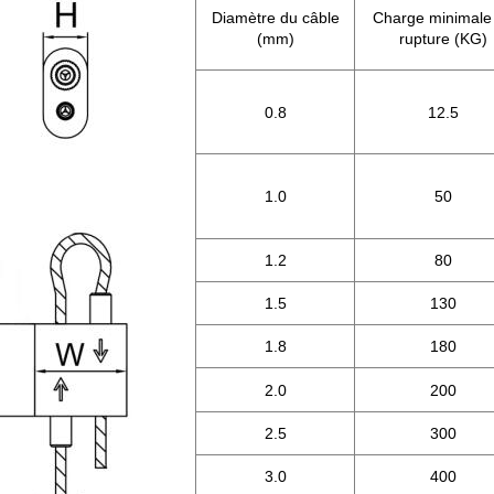
Diamètre du câble
Charge minimale
(mm)
rupture (KG)
0.8
12.5
1.0
50
1.2
80
1.5
130
1.8
180
2.0
200
2.5
300
3.0
400