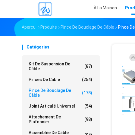
À La Maison
Prod
Aperçu
Produits
Pince De Bouclage De Câble
Pince De
Catégories
Kit De Suspension De
(87)
Câble
Pinces De Câble
(254)
Pince De Bouclage De
(178)
Câble
Joint Articulé Universel
(54)
Attachement De
(98)
Plafonnier
Assemblée De Câble