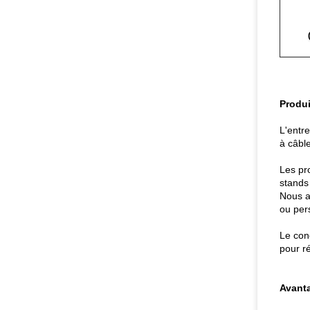
Produi
L'entr
à câbl
Les pro
stands 
Nous a
ou per
Le con
pour ré
Avanta