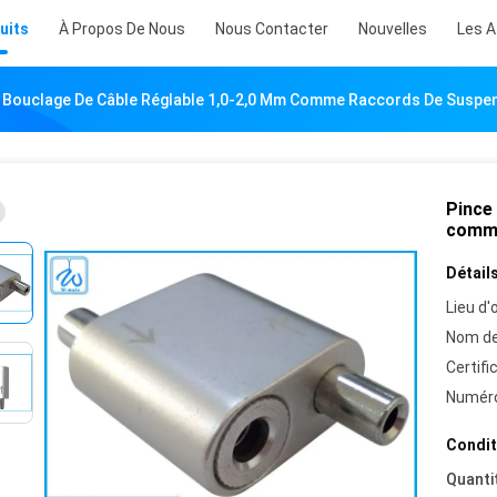
uits
À Propos De Nous
Nous Contacter
Nouvelles
Les A
 Bouclage De Câble Réglable 1,0-2,0 Mm Comme Raccords De Suspen
Pince
comme
Détails
Lieu d'o
Nom de
Certifi
Numéro
Condit
Quanti