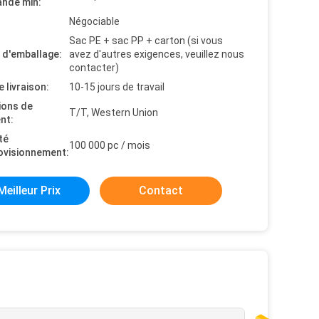
nde min:
Négociable
Sac PE + sac PP + carton (si vous
s d'emballage:
avez d'autres exigences, veuillez nous
contacter)
e livraison:
10-15 jours de travail
ions de
T/T, Western Union
nt:
té
100 000 pc / mois
ovisionnement:
Meilleur Prix
Contact