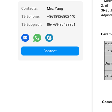
1.Méca
2. élim
Contacts:
Mrs. Yang
3Réuti
4Ajust
Téléphone:
+8618926802440
Télécopieur:
86-769-85493351
Paramè
Maté
Contact
Fini
Diam
Le t
Comme