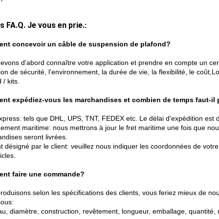
s FA.
Q. Je vous en prie.
:
nt concevoir un câble de suspension de plafond?
evons d'abord connaître votre application et prendre en compte un certa
ion de sécurité, l'environnement, la durée de vie, la flexibilité, le co
 / kits.
t expédiez-vous les marchandises et combien de temps faut-il p
xpress: tels que DHL, UPS, TNT, FEDEX etc. Le délai d'expédition est d
ement maritime: nous mettrons à jour le fret maritime une fois que nou
ndises seront livrées.
 désigné par le client: veuillez nous indiquer les coordonnées de votre
icles.
nt faire une commande?
roduisons selon les spécifications des clients, vous feriez mieux de 
sous:
au, diamètre, construction, revêtement, longueur, emballage, quantité,