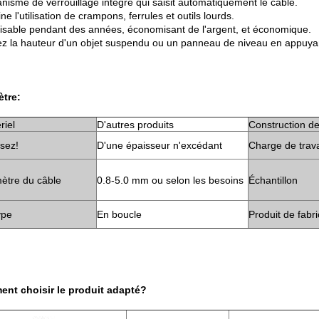
nisme de verrouillage intégré qui saisit automatiquement le câble.
ine l'utilisation de crampons, ferrules et outils lourds.
lisable pendant des années, économisant de l'argent, et économique.
ez la hauteur d'un objet suspendu ou un panneau de niveau en appuya
tre:
riel
D'autres produits
Construction de
ssez!
D'une épaisseur n'excédant
Charge de trava
ètre du câble
0.8-5.0 mm ou selon les besoins
Échantillon
ype
En boucle
Produit de fabri
nt choisir le produit adapté?