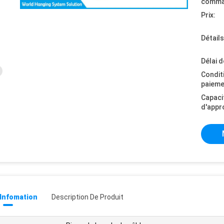
comma
Prix:
Détail
Délai d
Condit
paieme
Capaci
d'appr
 Infomation
Description De Produit