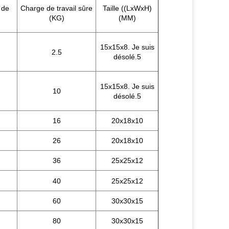
 de
Charge de travail sûre
Taille ((LxWxH)
(KG)
(MM)
15x15x8. Je suis
2.5
désolé.5
15x15x8. Je suis
10
désolé.5
16
20x18x10
26
20x18x10
36
25x25x12
40
25x25x12
60
30x30x15
80
30x30x15