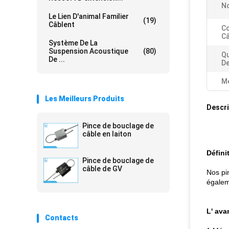
No
Le Lien D'animal Familier
(19)
Câblent
Co
Câ
Système De La
Suspension Acoustique
(80)
Qu
De ...
D
Me
Les Meilleurs Produits
Descri
Pince de bouclage de
câble en laiton
Défini
Pince de bouclage de
câble de GV
Nos pi
égalem
L' ava
Contacts