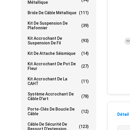
(94)
Métallique
Bride De Câble Métallique
(111)
Kit De Suspension De
(39)
Plafonnier
Kit Accrochant De
(93)
Suspension De Fil
Kit De Attache Séismique
(14)
Kit Accrochant De Pot De
(27)
Fleur
Kit Accrochant De La
(11)
CAHT
Système Accrochant De
(78)
Câble D'art
Porte-Clés De Boucle De
(12)
Câble
Détail
Câble De Sécurité De
(123)
Ressort D'extension...