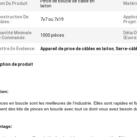
Pince de boucle de câble en
m Du Produit:
Matéri
laiton
nstruction De
Applic
7x7 ou 7x19
bles::
Projet:
antité Minimale
Délai 
1000 pièces
e Commande:
Œuvre
ttre En Évidence:
Appareil de prise de câbles en laiton
,
Serre-câbl
ption de produit
tion:
nces en boucle sont les meilleures de l'industrie. Elles sont rapides et
ent des kits de pinces en boucle avec tout ce dont vous avez besoin d
ntage: