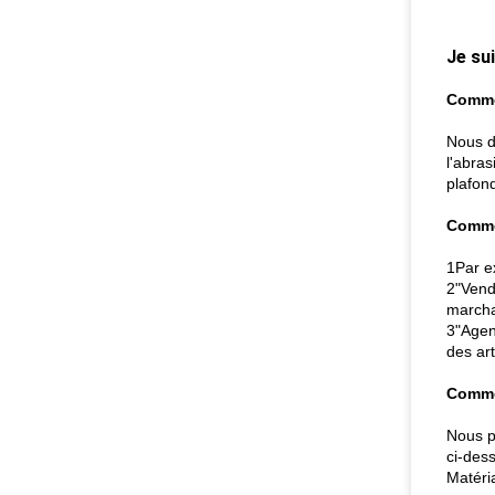
Je sui
Comme
Nous d
l'abras
plafond
Commen
1Par e
2"Vend
marcha
3"Agent
des art
Comme
Nous p
ci-des
Matéri