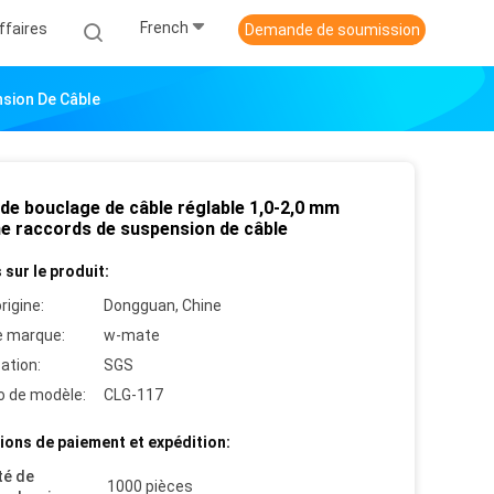
French
ffaires
Demande de soumission
sion De Câble
 de bouclage de câble réglable 1,0-2,0 mm
 raccords de suspension de câble
 sur le produit:
rigine:
Dongguan, Chine
 marque:
w-mate
cation:
SGS
 de modèle:
CLG-117
ions de paiement et expédition:
té de
1000 pièces