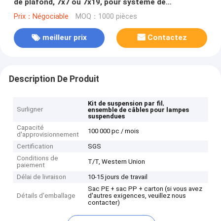
de plafond, 7x7 ou 7x19, pour système de
suspension
Prix：Négociable
MOQ：1000 pièces
meilleur prix
Contactez
Description De Produit
,
Kit de suspension par fil
Surligner
ensemble de câbles pour lampes
suspendues
Capacité
100 000 pc / mois
d'approvisionnement
Certification
SGS
Conditions de
T/T, Western Union
paiement
Délai de livraison
10-15 jours de travail
Sac PE + sac PP + carton (si vous avez
Détails d'emballage
d'autres exigences, veuillez nous
contacter)