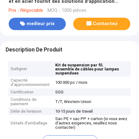
et en acier fournit des solutions d'application
suspendues
Prix：Négociable
MOQ：1000 pièces
meilleur prix
Contactez
Description De Produit
,
Kit de suspension par fil
Surligner
ensemble de câbles pour lampes
suspendues
Capacité
100 000 pc / mois
d'approvisionnement
Certification
SGS
Conditions de
T/T, Western Union
paiement
Délai de livraison
10-15 jours de travail
Sac PE + sac PP + carton (si vous avez
Détails d'emballage
d'autres exigences, veuillez nous
contacter)