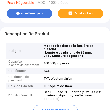
Prix：Négociable
MOQ：1000 pièces
meilleur prix
Contactez
Description De Produit
M14x1 Fixation de la lumière de
plafond
Surligner
,
,
Lumière de plafond de 16 mm
7x19 Monture au plafond
Capacité
100 000 pc / mois
d'approvisionnement
Certification
SGS
Conditions de
T/T, Western Union
paiement
Délai de livraison
10-15 jours de travail
Sac PE + sac PP + carton (si vous avez
Détails d'emballage
d'autres exigences, veuillez nous
contacter)