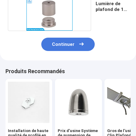
Lumière de
plafond de 16
mm
Continuer
Produits Recommandés
Installation de haute
Prix d'usine Système
Gros de l'usine
qualité de profilé en
de suspension de
Clip Plafond