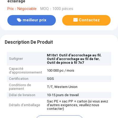
éclairage
Prix：Négociable
MOQ：1000 pièces
meilleur prix
Contactez
Description De Produit
,
M10x1 Outil d'accrochage au fil
Surligner
,
Outil d'accrochage au fil de fer
Outil de pince à fil 7x7
Capacité
100 000 pc / mois
d'approvisionnement
Certification
SGS
Conditions de
T/T, Western Union
paiement
Délai de livraison
10-15 jours de travail
Sac PE + sac PP + carton (si vous avez
Détails d'emballage
d'autres exigences, veuillez nous
contacter)