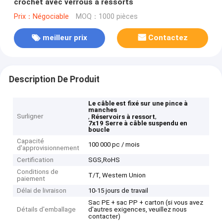
crochet avec verrous à ressorts
Prix：Négociable
MOQ：1000 pièces
meilleur prix
Contactez
Description De Produit
Le câble est fixé sur une pince à
manches
Surligner
,
,
Réservoirs à ressort
7x19 Serre à câble suspendu en
boucle
Capacité
100 000 pc / mois
d'approvisionnement
Certification
SGS,RoHS
Conditions de
T/T, Western Union
paiement
Délai de livraison
10-15 jours de travail
Sac PE + sac PP + carton (si vous avez
Détails d'emballage
d'autres exigences, veuillez nous
contacter)