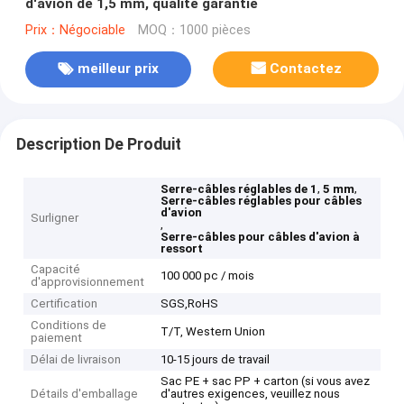
d'avion de 1,5 mm, qualité garantie
Prix：Négociable
MOQ：1000 pièces
meilleur prix
Contactez
Description De Produit
,
,
Serre-câbles réglables de 1
5 mm
Serre-câbles réglables pour câbles
d'avion
Surligner
,
Serre-câbles pour câbles d'avion à
ressort
Capacité
100 000 pc / mois
d'approvisionnement
Certification
SGS,RoHS
Conditions de
T/T, Western Union
paiement
Délai de livraison
10-15 jours de travail
Sac PE + sac PP + carton (si vous avez
Détails d'emballage
d'autres exigences, veuillez nous