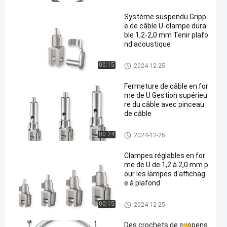
Système suspendu Gripp
e de câble U-clampe dura
ble 1,2-2,0 mm Tenir plafo
nd acoustique
autres appareils pour la fabric
00:15
2024-12-25
ation de chaussures
Fermeture de câble en for
me de U Gestion supérieu
re du câble avec pinceau
de câble
autres appareils pour la fabric
00:24
2024-12-25
ation de chaussures
Clampes réglables en for
me de U de 1,2 à 2,0 mm p
our les lampes d'affichag
e à plafond
autres appareils pour la fabric
00:15
2024-12-25
ation de chaussures
Des crochets de suspens