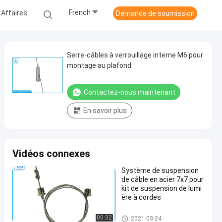
French
 Affaires
Demande de soumission
Serre-câbles à verrouillage interne M6 pour
montage au plafond
Contactez-nous maintenant
En savoir plus
Vidéos connexes
Système de suspension
de câble en acier 7x7 pour
kit de suspension de lumi
ère à cordes
Kit de suspension des câbles
00:32
2021-03-24