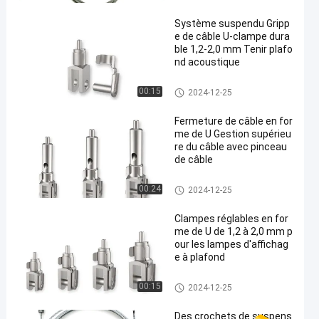
Système suspendu Gripp
e de câble U-clampe dura
ble 1,2-2,0 mm Tenir plafo
nd acoustique
autres appareils pour la fabric
00:15
2024-12-25
ation de chaussures
Fermeture de câble en for
me de U Gestion supérieu
re du câble avec pinceau
de câble
autres appareils pour la fabric
00:24
2024-12-25
ation de chaussures
Clampes réglables en for
me de U de 1,2 à 2,0 mm p
our les lampes d'affichag
e à plafond
autres appareils pour la fabric
00:15
2024-12-25
ation de chaussures
Des crochets de suspens