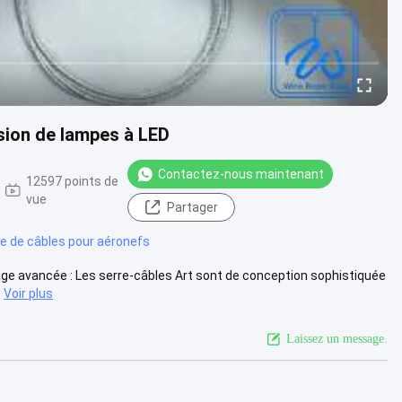
sion de lampes à LED
Contactez-nous maintenant
12597 points de
vue
Partager
se de câbles pour aéronefs
lage avancée : Les serre-câbles Art sont de conception sophistiquée
Voir plus
Laissez un message.